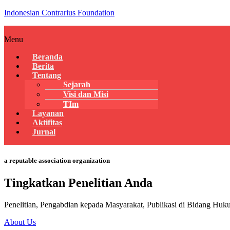
Indonesian Contrarius Foundation
Menu
Beranda
Berita
Tentang
Sejarah
Visi dan Misi
TIm
Layanan
Aktifitas
Jurnal
a reputable association organization
Tingkatkan Penelitian Anda
Penelitian, Pengabdian kepada Masyarakat, Publikasi di Bidang Huk
About Us